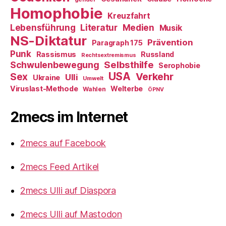
Homophobie
Kreuzfahrt
Literatur
Medien
Lebensführung
Musik
NS-Diktatur
Prävention
Paragraph 175
Punk
Rassismus
Russland
Rechtsextremismus
Selbsthilfe
Schwulenbewegung
Serophobie
USA
Verkehr
Sex
Ulli
Ukraine
Umwelt
Viruslast-Methode
Welterbe
Wahlen
ÖPNV
2mecs im Internet
2mecs auf Facebook
2mecs Feed Artikel
2mecs Ulli auf Diaspora
2mecs Ulli auf Mastodon