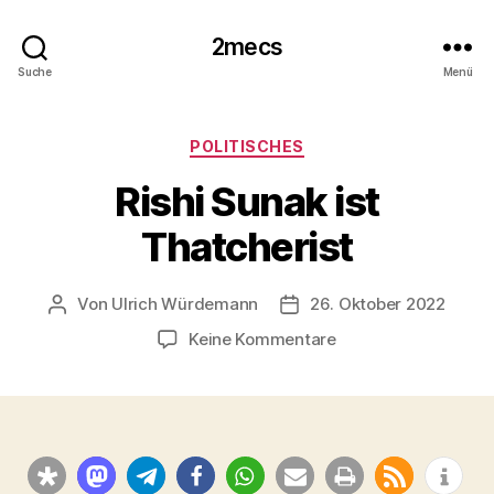
2mecs
Suche
Menü
Kategorien
POLITISCHES
Rishi Sunak ist
Thatcherist
Von
Ulrich Würdemann
26. Oktober 2022
Beitragsautor
Beitragsdatum
zu
Keine Kommentare
Rishi
Sunak
ist
Thatcherist