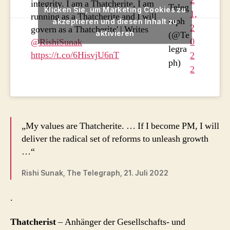
2
integrity. I am a Thatcherite, I am
Teleg
Klicken Sie, um Marketing Cookies zu
1,
running as a Thatcherite and I will
raph
akzeptieren und diesen Inhalt zu
2
govern as a Thatcherite' | Writes
aktivieren
(@Te
0
@RishiSunak
legra
https://t.co/6HisvjU6nT
2
ph)
2
„My values are Thatcherite. … If I become PM, I will
deliver the radical set of reforms to unleash growth
…“
Rishi Sunak, The Telegraph, 21. Juli 2022
.
Thatcherist
– Anhänger der Gesellschafts- und