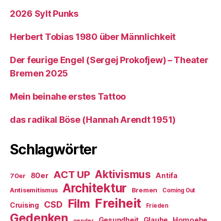
2026 Sylt Punks
Herbert Tobias 1980 über Männlichkeit
Der feurige Engel (Sergej Prokofjew) – Theater
Bremen 2025
Mein beinahe erstes Tattoo
das radikal Böse (Hannah Arendt 1951)
Schlagwörter
ACT UP
Aktivismus
80er
Antifa
70er
Architektur
Antisemitismus
Bremen
Coming Out
Freiheit
Film
CSD
Cruising
Frieden
Gedenken
Gesundheit
Glaube
Homoehe
gender