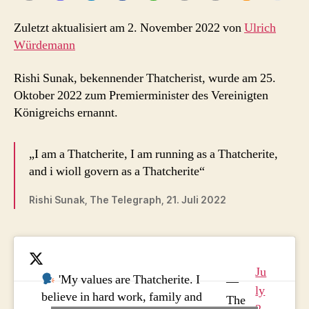
Zuletzt aktualisiert am 2. November 2022 von
Ulrich
Würdemann
Rishi Sunak, bekennender Thatcherist, wurde am 25.
Oktober 2022 zum Premierminister des Vereinigten
Königreichs ernannt.
„I am a Thatcherite, I am running as a Thatcherite,
and i wioll govern as a Thatcherite“
Rishi Sunak, The Telegraph, 21. Juli 2022
Ju
'My values are Thatcherite. I
—
ly
believe in hard work, family and
The