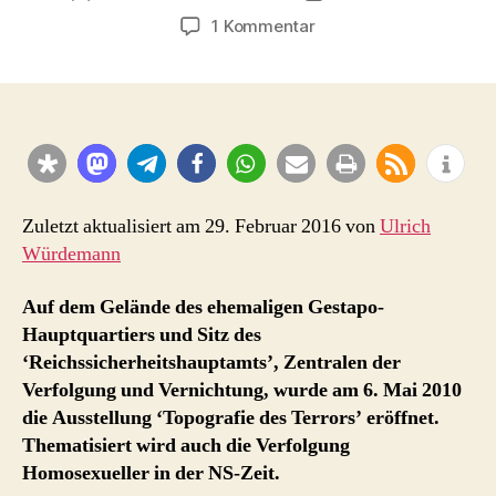
zu
1 Kommentar
Topografie
des
Terrors
–
Ausstellung
über
die
Zentrale
Zuletzt aktualisiert am 29. Februar 2016 von
Ulrich
des
Würdemann
Terrors
dokumentiert
Auf dem Gelände des ehemaligen Gestapo-
auch
Hauptquartiers und Sitz des
Homosexuellen-
‘Reichssicherheitshauptamts’, Zentralen der
Verfolgung
Verfolgung und Vernichtung, wurde am 6. Mai 2010
die Ausstellung ‘Topografie des Terrors’ eröffnet.
Thematisiert wird auch die Verfolgung
Homosexueller in der NS-Zeit.