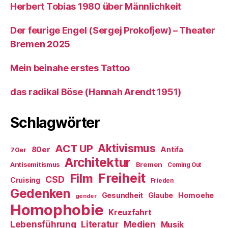
Herbert Tobias 1980 über Männlichkeit
Der feurige Engel (Sergej Prokofjew) – Theater
Bremen 2025
Mein beinahe erstes Tattoo
das radikal Böse (Hannah Arendt 1951)
Schlagwörter
ACT UP
Aktivismus
80er
Antifa
70er
Architektur
Antisemitismus
Bremen
Coming Out
Freiheit
Film
CSD
Cruising
Frieden
Gedenken
Gesundheit
Glaube
Homoehe
gender
Homophobie
Kreuzfahrt
Literatur
Medien
Lebensführung
Musik