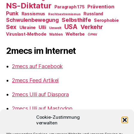
NS-Diktatur
Prävention
Paragraph 175
Punk
Rassismus
Russland
Rechtsextremismus
Selbsthilfe
Schwulenbewegung
Serophobie
USA
Verkehr
Sex
Ulli
Ukraine
Umwelt
Viruslast-Methode
Welterbe
Wahlen
ÖPNV
2mecs im Internet
2mecs auf Facebook
2mecs Feed Artikel
2mecs Ulli auf Diaspora
2mecs Ulli auf Mastodon
Cookie-Zustimmung
verwalten
Impressum