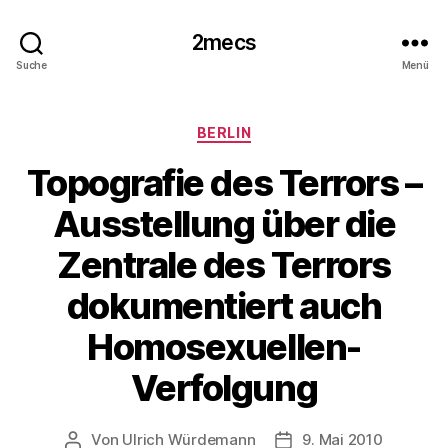
2mecs
Suche
Menü
Kategorien
BERLIN
Topografie des Terrors –
Ausstellung über die
Zentrale des Terrors
dokumentiert auch
Homosexuellen-
Verfolgung
Von
Ulrich Würdemann
9. Mai 2010
Beitragsautor
Beitragsdatum