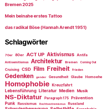
Bremen 2025
Mein beinahe erstes Tattoo
das radikal Böse (Hannah Arendt 1951)
Schlagwörter
ACT UP
Aktivismus
80er
Antifa
70er
Architektur
Antisemitismus
Bremen
Coming Out
Freiheit
Film
CSD
Cruising
Frieden
Gedenken
Gesundheit
Glaube
Homoehe
gender
Homophobie
Kreuzfahrt
Literatur
Medien
Lebensführung
Musik
NS-Diktatur
Prävention
Paragraph 175
Punk
Rassismus
Russland
Rechtsextremismus
Selbsthilfe
Schwulenbewegung
Serophobie