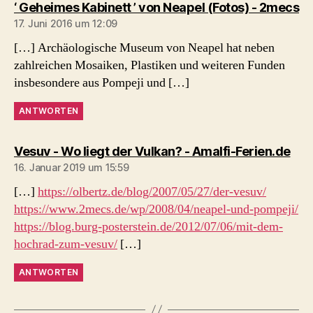
sa
‘ Geheimes Kabinett ’ von Neapel (Fotos) - 2mecs
17. Juni 2016 um 12:09
[…] Archäologische Museum von Neapel hat neben
zahlreichen Mosaiken, Plastiken und weiteren Funden
insbesondere aus Pompeji und […]
ANTWORTEN
sag
Vesuv - Wo liegt der Vulkan? - Amalfi-Ferien.de
16. Januar 2019 um 15:59
[…]
https://olbertz.de/blog/2007/05/27/der-vesuv/
https://www.2mecs.de/wp/2008/04/neapel-und-pompeji/
https://blog.burg-posterstein.de/2012/07/06/mit-dem-
hochrad-zum-vesuv/
[…]
ANTWORTEN