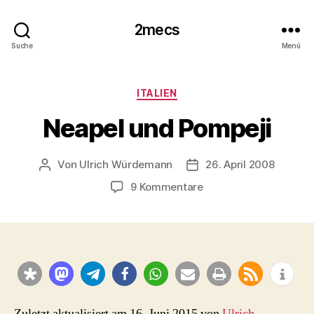
2mecs
Suche
Menü
Kategorien
ITALIEN
Neapel und Pompeji
Von
Ulrich Würdemann
26. April 2008
Beitragsautor
Beitragsdatum
zu
9 Kommentare
Neapel
und
Pompeji
Zuletzt aktualisiert am 16. Juni 2015 von
Ulrich