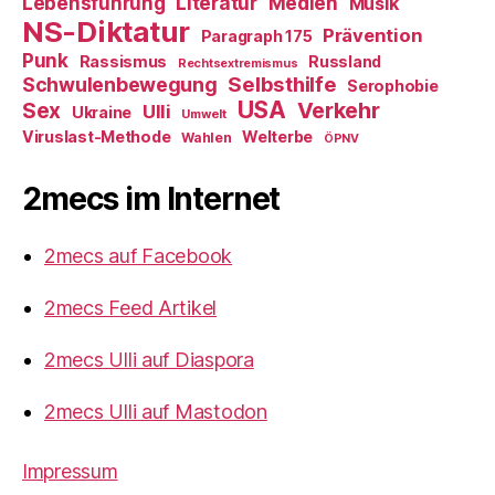
Literatur
Medien
Lebensführung
Musik
NS-Diktatur
Prävention
Paragraph 175
Punk
Rassismus
Russland
Rechtsextremismus
Selbsthilfe
Schwulenbewegung
Serophobie
USA
Verkehr
Sex
Ulli
Ukraine
Umwelt
Viruslast-Methode
Welterbe
Wahlen
ÖPNV
2mecs im Internet
2mecs auf Facebook
2mecs Feed Artikel
2mecs Ulli auf Diaspora
2mecs Ulli auf Mastodon
Impressum