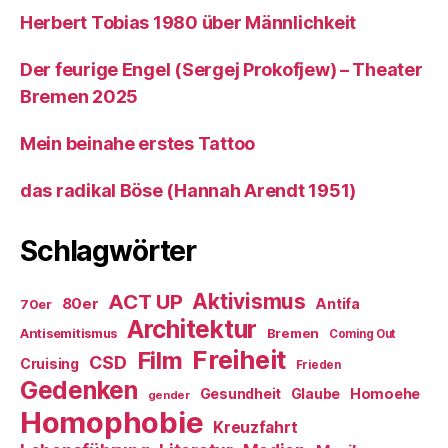
Herbert Tobias 1980 über Männlichkeit
Der feurige Engel (Sergej Prokofjew) – Theater
Bremen 2025
Mein beinahe erstes Tattoo
das radikal Böse (Hannah Arendt 1951)
Schlagwörter
ACT UP
Aktivismus
80er
Antifa
70er
Architektur
Antisemitismus
Bremen
Coming Out
Freiheit
Film
CSD
Cruising
Frieden
Gedenken
Gesundheit
Glaube
Homoehe
gender
Homophobie
Kreuzfahrt