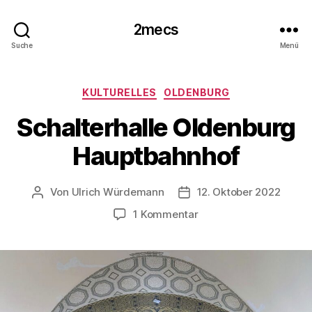
2mecs
Suche
Menü
Kategorien
KULTURELLES
OLDENBURG
Schalterhalle Oldenburg
Hauptbahnhof
Von
Ulrich Würdemann
12. Oktober 2022
Beitragsautor
Beitragsdatum
zu
1 Kommentar
Schalterhalle
Oldenburg
Hauptbahnhof