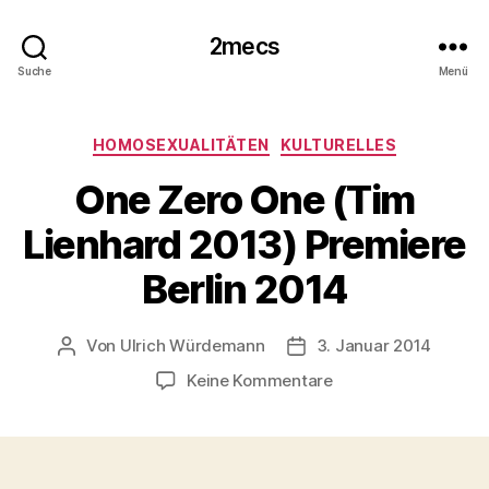
2mecs
Suche
Menü
Kategorien
HOMOSEXUALITÄTEN
KULTURELLES
One Zero One (Tim
Lienhard 2013) Premiere
Berlin 2014
Von
Ulrich Würdemann
3. Januar 2014
Beitragsautor
Beitragsdatum
zu
Keine Kommentare
One
Zero
One
(Tim