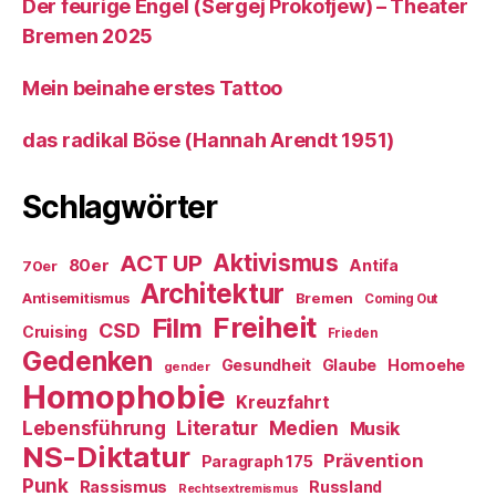
Der feurige Engel (Sergej Prokofjew) – Theater
Bremen 2025
Mein beinahe erstes Tattoo
das radikal Böse (Hannah Arendt 1951)
Schlagwörter
ACT UP
Aktivismus
80er
Antifa
70er
Architektur
Antisemitismus
Bremen
Coming Out
Freiheit
Film
CSD
Cruising
Frieden
Gedenken
Gesundheit
Glaube
Homoehe
gender
Homophobie
Kreuzfahrt
Literatur
Medien
Lebensführung
Musik
NS-Diktatur
Prävention
Paragraph 175
Punk
Rassismus
Russland
Rechtsextremismus