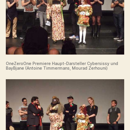
OneZeroOne Premiere Haupt-Darsteller Cybersissy und
BayBjane (
Antoine Timmermans, Mourad Zerhouni
)