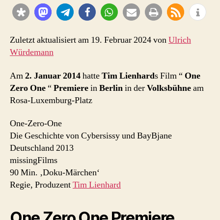
Lienhard
2013)
Premiere
Berlin
Zuletzt aktualisiert am 19. Februar 2024 von
Ulrich
2014
Würdemann
Am
2. Januar 2014
hatte
Tim Lienhard
s Film “
One
Zero One
“
Premiere
in
Berlin
in der
Volksbühne
am
Rosa-Luxemburg-Platz
One-Zero-One
Die Geschichte von Cybersissy und BayBjane
Deutschland 2013
missingFilms
90 Min. ‚Doku-Märchen‘
Regie, Produzent
Tim Lienhard
One Zero One Premiere