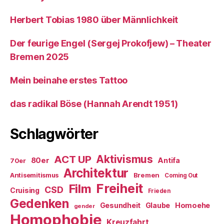
Herbert Tobias 1980 über Männlichkeit
Der feurige Engel (Sergej Prokofjew) – Theater
Bremen 2025
Mein beinahe erstes Tattoo
das radikal Böse (Hannah Arendt 1951)
Schlagwörter
ACT UP
Aktivismus
80er
Antifa
70er
Architektur
Antisemitismus
Bremen
Coming Out
Freiheit
Film
CSD
Cruising
Frieden
Gedenken
Gesundheit
Glaube
Homoehe
gender
Homophobie
Kreuzfahrt