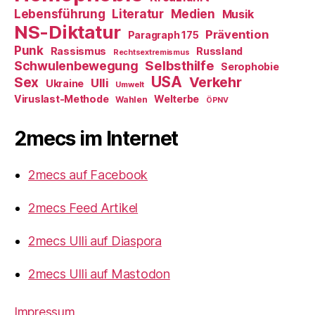
Literatur
Medien
Lebensführung
Musik
NS-Diktatur
Prävention
Paragraph 175
Punk
Rassismus
Russland
Rechtsextremismus
Selbsthilfe
Schwulenbewegung
Serophobie
USA
Verkehr
Sex
Ulli
Ukraine
Umwelt
Viruslast-Methode
Welterbe
Wahlen
ÖPNV
2mecs im Internet
2mecs auf Facebook
2mecs Feed Artikel
2mecs Ulli auf Diaspora
2mecs Ulli auf Mastodon
Impressum