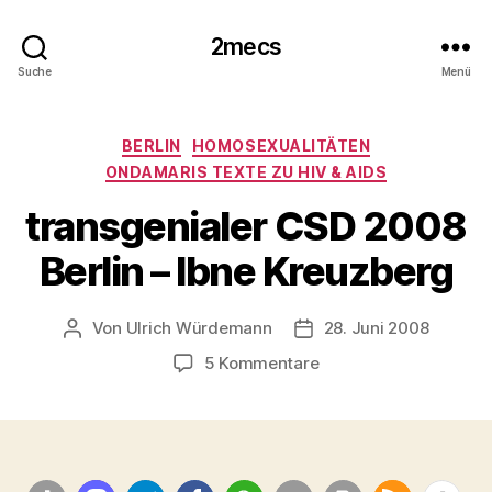
2mecs
Suche
Menü
Kategorien
BERLIN
HOMOSEXUALITÄTEN
ONDAMARIS TEXTE ZU HIV & AIDS
transgenialer CSD 2008
Berlin – Ibne Kreuzberg
Von
Ulrich Würdemann
28. Juni 2008
Beitragsautor
Beitragsdatum
zu
5 Kommentare
transgenialer
CSD
2008
Berlin
–