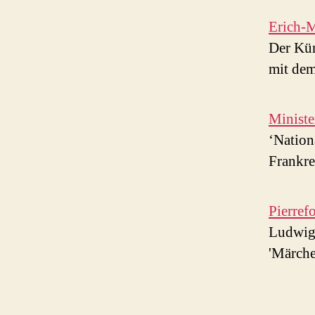
Erich-
Der Kün
mit de
Ministe
‘Nation
Frankre
Pierref
Ludwig 
'Märche