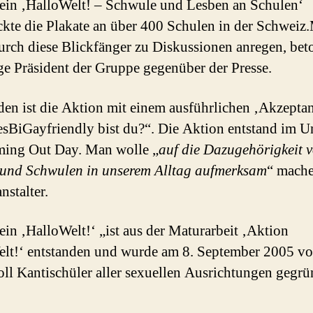
ein ‚HalloWelt! – Schwule und Lesben an Schulen‘
ckte die Plakate an über 400 Schulen in der Schweiz
urch diese Blickfänger zu Diskussionen anregen, bet
ge Präsident der Gruppe gegenüber der Presse.
en ist die Aktion mit einem ausführlichen ‚Akzeptan
sBiGayfriendly bist du?“. Die Aktion entstand im U
ming Out Day. Man wolle „
auf die Dazugehörigkeit 
und Schwulen in unserem Alltag aufmerksam
“ mache
nstalter.
ein ‚HalloWelt!‘ „ist aus der Maturarbeit ‚Aktion
lt!‘ entstanden und wurde am 8. September 2005 vo
ll Kantischüler aller sexuellen Ausrichtungen gegrü