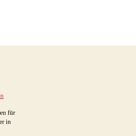
nn
en für
er in