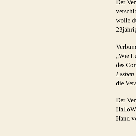
Der Ver
verschi
wolle d
23jähri
Verbund
„Wie Le
des Co
Lesben 
die Vera
Der Ver
HalloWe
Hand vo
.