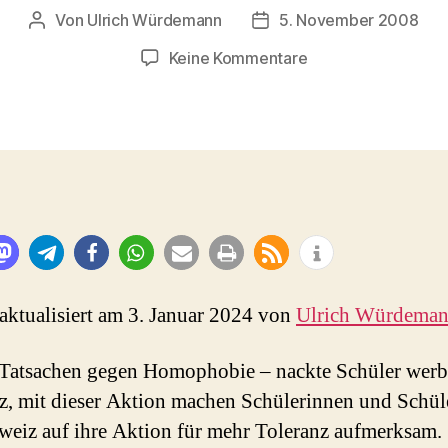
Von
Ulrich Würdemann
5. November 2008
Beitragsautor
Beitragsdatum
zu
Keine Kommentare
Schweiz
nackte
Schüler
werben
für
Toleranz
 aktualisiert am 3. Januar 2024 von
Ulrich Würdema
Tatsachen gegen Homophobie – nackte Schüler werb
z, mit dieser Aktion machen Schülerinnen und Schül
weiz auf ihre Aktion für mehr Toleranz aufmerksam.