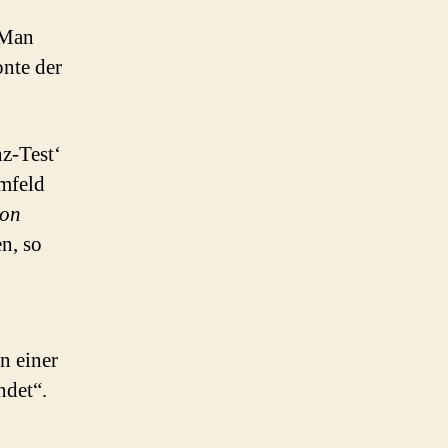
.Man
onte der
z-Test‘
mfeld
von
n, so
n einer
ndet“.