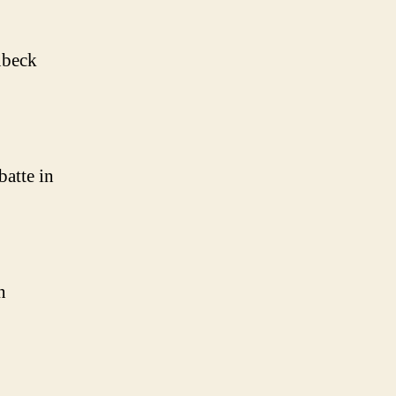
übeck
batte in
n