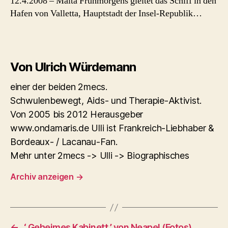
12.4.2008 – Malta Frühmorgens gleitet das Schiff in den
Hafen von Valletta, Hauptstadt der Insel-Republik…
Von Ulrich Würdemann
einer der beiden 2mecs.
Schwulenbewegt, Aids- und Therapie-Aktivist.
Von 2005 bis 2012 Herausgeber
www.ondamaris.de Ulli ist Frankreich-Liebhaber &
Bordeaux- / Lacanau-Fan.
Mehr unter 2mecs -> Ulli -> Biographisches
Archiv anzeigen
→
←
‘ Geheimes Kabinett ’ von Neapel (Fotos)