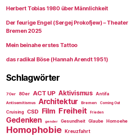
Herbert Tobias 1980 über Männlichkeit
Der feurige Engel (Sergej Prokofjew) – Theater
Bremen 2025
Mein beinahe erstes Tattoo
das radikal Böse (Hannah Arendt 1951)
Schlagwörter
ACT UP
Aktivismus
80er
Antifa
70er
Architektur
Antisemitismus
Bremen
Coming Out
Freiheit
Film
CSD
Cruising
Frieden
Gedenken
Gesundheit
Glaube
Homoehe
gender
Homophobie
Kreuzfahrt