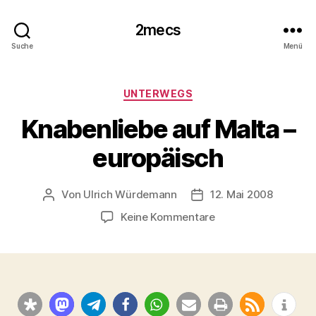
2mecs
Suche
Menü
Kategorien
UNTERWEGS
Knabenliebe auf Malta –
europäisch
Von
Ulrich Würdemann
12. Mai 2008
Beitragsautor
Beitragsdatum
zu
Keine Kommentare
Knabenliebe
auf
Malta
–
europäisch