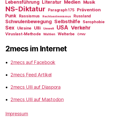
Literatur
Medien
Lebensführung
Musik
NS-Diktatur
Prävention
Paragraph 175
Punk
Rassismus
Russland
Rechtsextremismus
Selbsthilfe
Schwulenbewegung
Serophobie
USA
Verkehr
Sex
Ulli
Ukraine
Umwelt
Viruslast-Methode
Welterbe
Wahlen
ÖPNV
2mecs im Internet
2mecs auf Facebook
2mecs Feed Artikel
2mecs Ulli auf Diaspora
2mecs Ulli auf Mastodon
Impressum