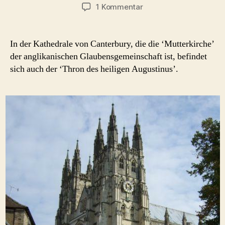
zu
1 Kommentar
Mutterkirche
in
Canterbury
In der Kathedrale von Canterbury, die die ‘Mutterkirche’
der anglikanischen Glaubensgemeinschaft ist, befindet
sich auch der ‘Thron des heiligen Augustinus’.