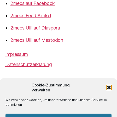
2mecs auf Facebook
2mecs Feed Artikel
2mecs Ulli auf Diaspora
2mecs Ulli auf Mastodon
Impressum
Datenschutzerklärung
2mecs
von
Ulrich Würdemann
ist sofern nicht
Cookie-Zustimmung
anders angegeben lizenziert unter einer
Creative
verwalten
Commons Namensnennung 4.0 International
Lizenz
.
Wir verwenden Cookies, um unsere Website und unseren Service zu
optimieren.