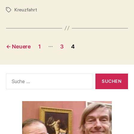
Kreuzfahrt
Schlagwörter
Seitennummerierung
…
←
Neuere
1
3
4
der
Beiträge
Suche
nach: