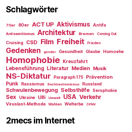
Schlagwörter
ACT UP
Aktivismus
80er
Antifa
70er
Architektur
Antisemitismus
Bremen
Coming Out
Freiheit
Film
CSD
Cruising
Frieden
Gedenken
Gesundheit
Glaube
Homoehe
gender
Homophobie
Kreuzfahrt
Literatur
Medien
Lebensführung
Musik
NS-Diktatur
Prävention
Paragraph 175
Punk
Rassismus
Russland
Rechtsextremismus
Selbsthilfe
Schwulenbewegung
Serophobie
USA
Verkehr
Sex
Ulli
Ukraine
Umwelt
Viruslast-Methode
Welterbe
Wahlen
ÖPNV
2mecs im Internet