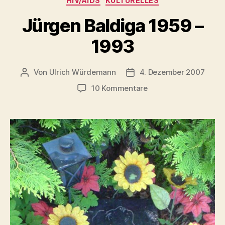
HIV/AIDS
KULTURELLES
Jürgen Baldiga 1959 –
1993
Von
Ulrich Würdemann
4. Dezember 2007
Beitragsautor
Beitragsdatum
zu
10 Kommentare
Jürgen
Baldiga
1959
–
1993