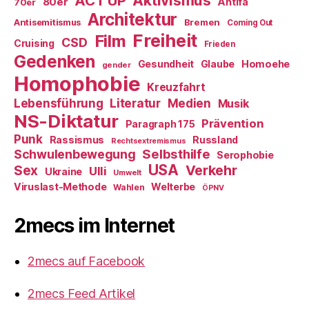
ACT UP
Aktivismus
80er
Antifa
70er
Architektur
Antisemitismus
Bremen
Coming Out
Freiheit
Film
CSD
Cruising
Frieden
Gedenken
Gesundheit
Glaube
Homoehe
gender
Homophobie
Kreuzfahrt
Literatur
Medien
Lebensführung
Musik
NS-Diktatur
Prävention
Paragraph 175
Punk
Rassismus
Russland
Rechtsextremismus
Selbsthilfe
Schwulenbewegung
Serophobie
USA
Verkehr
Sex
Ulli
Ukraine
Umwelt
Viruslast-Methode
Welterbe
Wahlen
ÖPNV
2mecs im Internet
2mecs auf Facebook
2mecs Feed Artikel