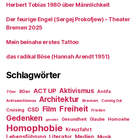
Herbert Tobias 1980 über Männlichkeit
Der feurige Engel (Sergej Prokofjew) – Theater
Bremen 2025
Mein beinahe erstes Tattoo
das radikal Böse (Hannah Arendt 1951)
Schlagwörter
ACT UP
Aktivismus
80er
Antifa
70er
Architektur
Antisemitismus
Bremen
Coming Out
Freiheit
Film
CSD
Cruising
Frieden
Gedenken
Gesundheit
Glaube
Homoehe
gender
Homophobie
Kreuzfahrt
Literatur
Medien
Lebensführung
Musik