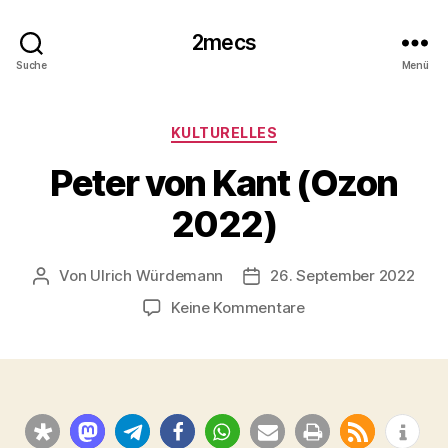
2mecs
Suche
Menü
Kategorien
KULTURELLES
Peter von Kant (Ozon
2022)
Von
Ulrich Würdemann
26. September 2022
Beitragsautor
Beitragsdatum
zu
Keine Kommentare
Peter
von
Kant
(Ozon
2022)