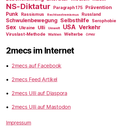
NS-Diktatur
Prävention
Paragraph 175
Punk
Rassismus
Russland
Rechtsextremismus
Selbsthilfe
Schwulenbewegung
Serophobie
USA
Verkehr
Sex
Ulli
Ukraine
Umwelt
Viruslast-Methode
Welterbe
Wahlen
ÖPNV
2mecs im Internet
2mecs auf Facebook
2mecs Feed Artikel
2mecs Ulli auf Diaspora
2mecs Ulli auf Mastodon
Impressum