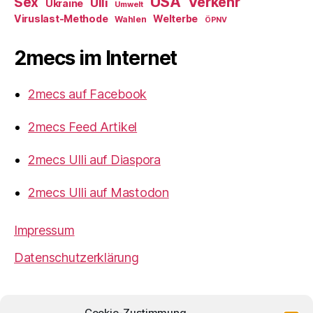
USA
Verkehr
Sex
Ulli
Ukraine
Umwelt
Viruslast-Methode
Welterbe
Wahlen
ÖPNV
2mecs im Internet
2mecs auf Facebook
2mecs Feed Artikel
2mecs Ulli auf Diaspora
2mecs Ulli auf Mastodon
Impressum
Datenschutzerklärung
2mecs
von
Ulrich Würdemann
ist sofern nicht
Cookie-Zustimmung