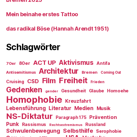
Mein beinahe erstes Tattoo
das radikal Böse (Hannah Arendt 1951)
Schlagwörter
ACT UP
Aktivismus
80er
Antifa
70er
Architektur
Antisemitismus
Bremen
Coming Out
Freiheit
Film
CSD
Cruising
Frieden
Gedenken
Gesundheit
Glaube
Homoehe
gender
Homophobie
Kreuzfahrt
Literatur
Medien
Lebensführung
Musik
NS-Diktatur
Prävention
Paragraph 175
Punk
Rassismus
Russland
Rechtsextremismus
Selbsthilfe
Schwulenbewegung
Serophobie