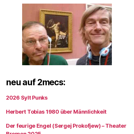
neu auf 2mecs:
2026 Sylt Punks
Herbert Tobias 1980 über Männlichkeit
Der feurige Engel (Sergej Prokofjew) – Theater
Bremen 2025