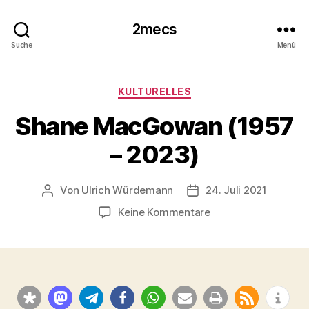
2mecs
Suche
Menü
Kategorien
KULTURELLES
Shane MacGowan (1957
– 2023)
Von
Ulrich Würdemann
24. Juli 2021
Beitragsautor
Beitragsdatum
zu
Keine Kommentare
Shane
MacGowan
(1957
–
2023)