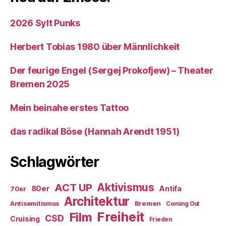
2026 Sylt Punks
Herbert Tobias 1980 über Männlichkeit
Der feurige Engel (Sergej Prokofjew) – Theater
Bremen 2025
Mein beinahe erstes Tattoo
das radikal Böse (Hannah Arendt 1951)
Schlagwörter
ACT UP
Aktivismus
80er
Antifa
70er
Architektur
Antisemitismus
Bremen
Coming Out
Freiheit
Film
CSD
Cruising
Frieden