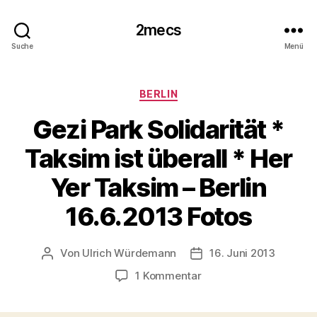
2mecs
Suche
Menü
Kategorien
BERLIN
Gezi Park Solidarität *
Taksim ist überall * Her
Yer Taksim – Berlin
16.6.2013 Fotos
Von
Ulrich Würdemann
16. Juni 2013
Beitragsautor
Beitragsdatum
zu
1 Kommentar
Gezi
Park