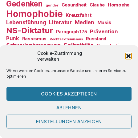
Gedenken
Gesundheit
Glaube
Homoehe
gender
Homophobie
Kreuzfahrt
Literatur
Medien
Lebensführung
Musik
NS-Diktatur
Prävention
Paragraph 175
Punk
Rassismus
Russland
Rechtsextremismus
Selbsthilfe
Schwulenbewegung
Serophobie
USA
Verkehr
Sex
Ulli
Cookie-Zustimmung
Ukraine
Umwelt
verwalten
Viruslast-Methode
Welterbe
Wahlen
ÖPNV
Wir verwenden Cookies, um unsere Website und unseren Service zu
2mecs im Internet
optimieren.
2mecs auf Facebook
COOKIES AKZEPTIEREN
2mecs Feed Artikel
ABLEHNEN
EINSTELLUNGEN ANZEIGEN
2mecs Ulli auf Diaspora
2mecs Ulli auf Mastodon