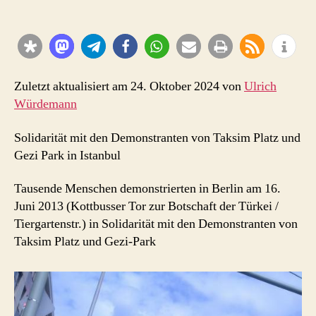
Solidarität
*
Taksim
ist
überall
*
Zuletzt aktualisiert am 24. Oktober 2024 von
Ulrich
Her
Würdemann
Yer
Taksim
Solidarität mit den Demonstranten von Taksim Platz und
–
Gezi Park in Istanbul
Berlin
16.6.2013
Tausende Menschen demonstrierten in Berlin am 16.
Fotos
Juni 2013 (Kottbusser Tor zur Botschaft der Türkei /
Tiergartenstr.) in Solidarität mit den Demonstranten von
Taksim Platz und Gezi-Park