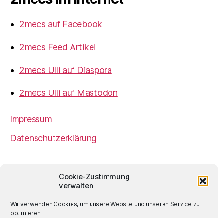
2mecs auf Facebook
2mecs Feed Artikel
2mecs Ulli auf Diaspora
2mecs Ulli auf Mastodon
Impressum
Datenschutzerklärung
2mecs
von
Ulrich Würdemann
ist sofern nicht
Cookie-Zustimmung
anders angegeben lizenziert unter einer
Creative
verwalten
Commons Namensnennung 4.0 International
Lizenz
.
Wir verwenden Cookies, um unsere Website und unseren Service zu
optimieren.