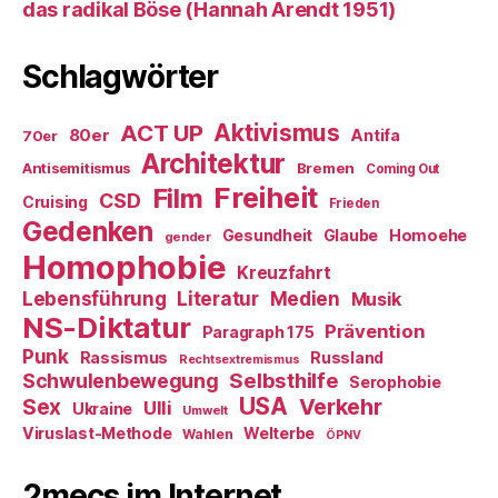
das radikal Böse (Hannah Arendt 1951)
Schlagwörter
ACT UP
Aktivismus
80er
Antifa
70er
Architektur
Antisemitismus
Bremen
Coming Out
Freiheit
Film
CSD
Cruising
Frieden
Gedenken
Gesundheit
Glaube
Homoehe
gender
Homophobie
Kreuzfahrt
Literatur
Medien
Lebensführung
Musik
NS-Diktatur
Prävention
Paragraph 175
Punk
Rassismus
Russland
Rechtsextremismus
Selbsthilfe
Schwulenbewegung
Serophobie
USA
Verkehr
Sex
Ulli
Ukraine
Umwelt
Viruslast-Methode
Welterbe
Wahlen
ÖPNV
2mecs im Internet