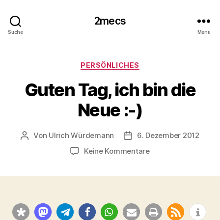
2mecs
Suche
Menü
Kategorien
PERSÖNLICHES
Guten Tag, ich bin die
Neue :-)
Von
Ulrich Würdemann
6. Dezember 2012
Beitragsautor
Beitragsdatum
zu
Keine Kommentare
Guten
Tag,
ich
bin
die
Neue