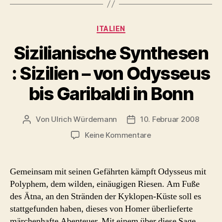
Kategorien
ITALIEN
Sizilianische Synthesen
: Sizilien – von Odysseus
bis Garibaldi in Bonn
Von
Ulrich Würdemann
10. Februar 2008
Beitragsautor
Beitragsdatum
zu
Keine Kommentare
Sizilianische
Synthesen
:
Gemeinsam mit seinen Gefährten kämpft Odysseus mit
Sizilien
Polyphem, dem wilden, einäugigen Riesen. Am Fuße
–
des Ätna, an den Stränden der Kyklopen-Küste soll es
von
stattgefunden haben, dieses von Homer überlieferte
Odysseus
märchenhafte Abenteuer. Mit einem über diese Sage
bis