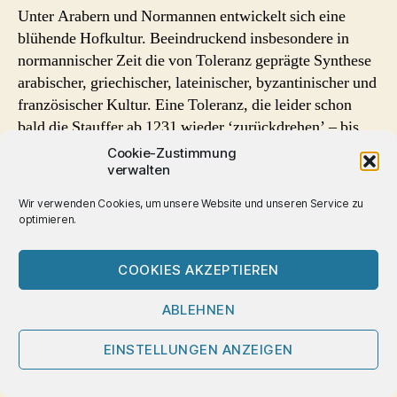
Unter Arabern und Normannen entwickelt sich eine
blühende Hofkultur. Beeindruckend insbesondere in
normannischer Zeit die von Toleranz geprägte Synthese
arabischer, griechischer, lateinischer, byzantinischer und
französischer Kultur. Eine Toleranz, die leider schon
bald die Stauffer ab 1231 wieder ‘zurückdrehen’ – bis
zur von den Spaniern Ende des 15. Jahrhunderts auf
Cookie-Zustimmung
Sizilien eingeführten Inquisition, die erst 1782 wieder
verwalten
abgeschafft wird.
Wir verwenden Cookies, um unsere Website und unseren Service zu
Immer wieder gerät Sizilien auch in der Folgezeit unter
optimieren.
den Einfluss ausländischer Mächte, bis mit Garibaldis
Ankunft auf Sizilien die Vereinigung mit Italien erfolgt.
COOKIES AKZEPTIEREN
In der Ausstellung entsteht ein Panorama einer
ABLEHNEN
eigentümlichen Kultur, der es erfolgreich gelingt,
verschiedenste kulturelle Einflüsse aufzufangen, zu
EINSTELLUNGEN ANZEIGEN
integrieren und “Fremdes in Sizilianisches zu
verwandeln”, wie es der Ausstellungs-Prospekt