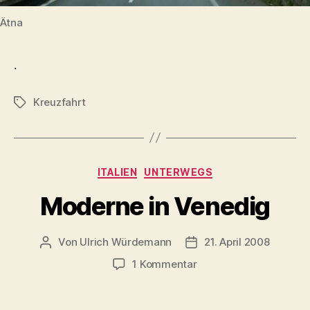
Ätna
.
Kreuzfahrt
Schlagwörter
Kategorien
ITALIEN
UNTERWEGS
Moderne in Venedig
Von
Ulrich Würdemann
21. April 2008
Beitragsautor
Beitragsdatum
zu
1 Kommentar
Moderne
in
Venedig