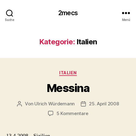
2mecs
Suche
Menü
Kategorie:
Italien
Kategorien
ITALIEN
Messina
Von
Ulrich Würdemann
25. April 2008
Beitragsautor
Beitragsdatum
zu
5 Kommentare
Messina
13.4.2008 – Sizilien