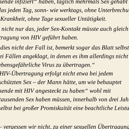
ende infiziert“ haben, täglich mehrmals Sex gehabt
as jeden Tag, sonn- wie werktags, ohne Unterbrechu
Krankheit, ohne Tage sexueller Untätigkeit.
nicht nur das, jeder Sex-Kontakt müsste auch gleich
tragung von HIV geführt haben.
dies nicht der Fall ist, bemerkt sogar das Blatt selbst
ei Fällen angeklagt, in denen es ihm allerdings nicht
ebensgefährliche Virus zu übertragen.“
HIV-Übertragung erfolgt nicht etwa bei jedem
chützten Sex – der Mann hätte, um wie behauptet
ende mit HIV angesteckt zu haben“ wohl mit
ausenden Sex haben müssen, innerhalb von drei Jah
elbst bei großer Promiskuität eine beachtliche Leist
 vergessen wir nicht, zu einer sexuellen Übertragun