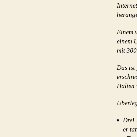
Interne
herang
Einem w
einem U
mit 300
Das ist 
erschre
Halten 
Überleg
Drei 
er ta