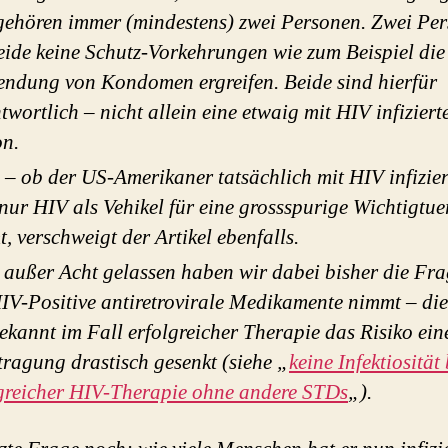
ehören immer (mindestens) zwei Personen. Zwei Per
eide keine Schutz-Vorkehrungen wie zum Beispiel die
ndung von Kondomen ergreifen. Beide sind hierfür
twortlich – nicht allein eine etwaig mit HIV infiziert
on.
– ob der US-Amerikaner tatsächlich mit HIV infiziert
nur HIV als Vehikel für eine grossspurige Wichtigtue
, verschweigt der Artikel ebenfalls.
außer Acht gelassen haben wir dabei bisher die Fra
IV-Positive antiretrovirale Medikamente nimmt – die
ekannt im Fall erfolgreicher Therapie das Risiko ein
ragung drastisch gesenkt (siehe „
keine Infektiosität 
greicher HIV-Therapie ohne andere STDs
„).