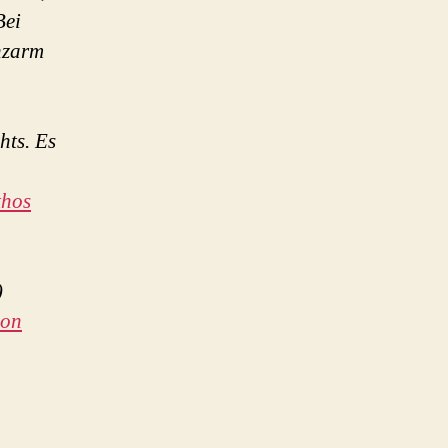
Bei
nzarm
hts. Es
thos
)
ion