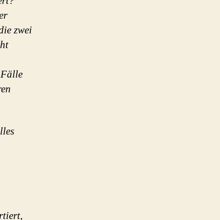
ert?
er
die zwei
cht
 Fälle
ren
lles
tiert,