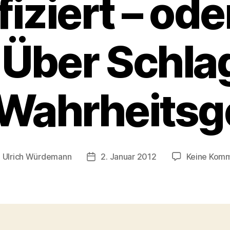
fiziert – od
 Über Schla
Wahrheitsg
n
Ulrich Würdemann
2. Januar 2012
Keine Kom
agsautor
Beitragsdatum