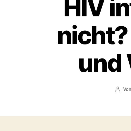
HIV in
nicht?
und 
Vo
Beitr