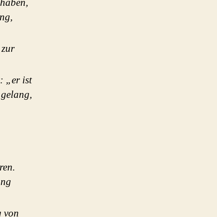
 haben,
ng,
 zur
: „er ist
 gelang,
ren.
ung
g von