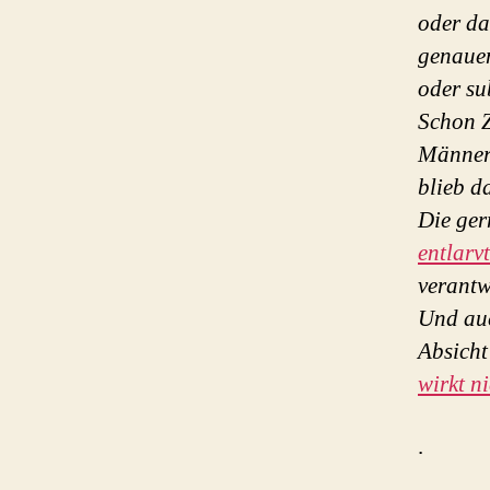
oder da
genauem
oder su
Schon Z
Männer 
blieb d
Die ger
entlarvt
verantw
Und auc
Absicht 
wirkt n
.