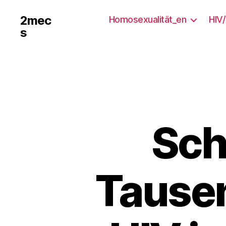
2mec
Homosexualität_en
HIV
s
Sch
Tausen