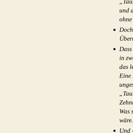
„Taus
und d
ohne 
Doch 
Über
Dass 
in zw
das l
Eine 
unges
„Taus
Zehnt
Was s
wäre.
Und –