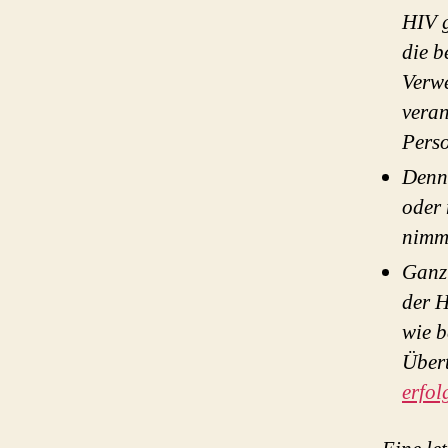
HIV g
die b
Verwe
veran
Pers
Denn 
oder 
nimmt
Ganz 
der H
wie b
Übert
erfol