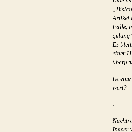
Eine le
„Bislan
Artikel
Fälle, 
gelang“
Es blei
einer H
überprü
Ist ein
wert?
.
Nachtr
Immer w