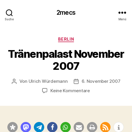
2mecs
Suche
Menü
Kategorien
BERLIN
Tränenpalast November
2007
Von
Ulrich Würdemann
6. November 2007
Beitragsautor
Beitragsdatum
zu
Keine Kommentare
Tränenpalast
November
2007