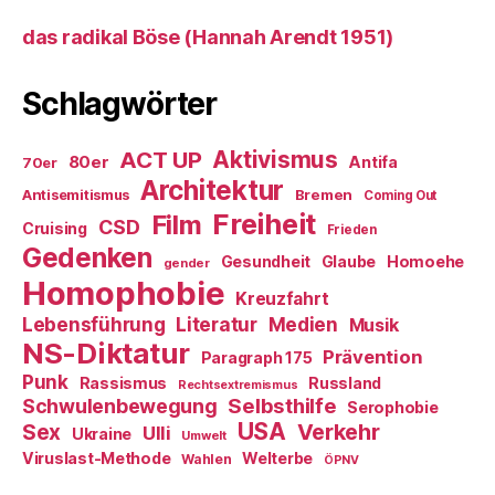
das radikal Böse (Hannah Arendt 1951)
Schlagwörter
ACT UP
Aktivismus
80er
Antifa
70er
Architektur
Antisemitismus
Bremen
Coming Out
Freiheit
Film
CSD
Cruising
Frieden
Gedenken
Gesundheit
Glaube
Homoehe
gender
Homophobie
Kreuzfahrt
Literatur
Medien
Lebensführung
Musik
NS-Diktatur
Prävention
Paragraph 175
Punk
Rassismus
Russland
Rechtsextremismus
Selbsthilfe
Schwulenbewegung
Serophobie
USA
Verkehr
Sex
Ulli
Ukraine
Umwelt
Viruslast-Methode
Welterbe
Wahlen
ÖPNV