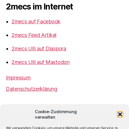
2mecs im Internet
2mecs auf Facebook
2mecs Feed Artikel
2mecs Ulli auf Diaspora
2mecs Ulli auf Mastodon
Impressum
Datenschutzerklärung
2mecs
von
Ulrich Würdemann
ist sofern nicht
Cookie-Zustimmung
anders angegeben lizenziert unter einer
Creative
verwalten
Commons Namensnennung 4.0 International
Lizenz
.
Wir verwenden Cookies, um unsere Website und unseren Service zu