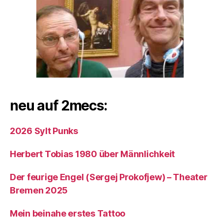
neu auf 2mecs:
2026 Sylt Punks
Herbert Tobias 1980 über Männlichkeit
Der feurige Engel (Sergej Prokofjew) – Theater
Bremen 2025
Mein beinahe erstes Tattoo