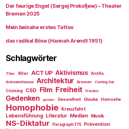
Der feurige Engel (Sergej Prokofjew) – Theater
Bremen 2025
Mein beinahe erstes Tattoo
das radikal Böse (Hannah Arendt 1951)
Schlagwörter
ACT UP
Aktivismus
80er
Antifa
70er
Architektur
Antisemitismus
Bremen
Coming Out
Freiheit
Film
CSD
Cruising
Frieden
Gedenken
Gesundheit
Glaube
Homoehe
gender
Homophobie
Kreuzfahrt
Literatur
Medien
Lebensführung
Musik
NS-Diktatur
Prävention
Paragraph 175