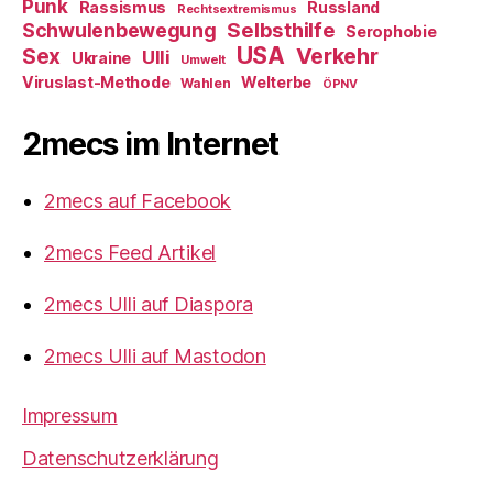
Punk
Rassismus
Russland
Rechtsextremismus
Selbsthilfe
Schwulenbewegung
Serophobie
USA
Verkehr
Sex
Ulli
Ukraine
Umwelt
Viruslast-Methode
Welterbe
Wahlen
ÖPNV
2mecs im Internet
2mecs auf Facebook
2mecs Feed Artikel
2mecs Ulli auf Diaspora
2mecs Ulli auf Mastodon
Impressum
Datenschutzerklärung