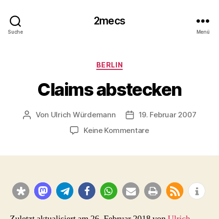
2mecs
Suche
Menü
Kategorien
BERLIN
Claims abstecken
Von
Ulrich Würdemann
19. Februar 2007
Beitragsautor
Beitragsdatum
zu
Keine Kommentare
Claims
abstecken
Zuletzt aktualisiert am 26. Februar 2018 von
Ulrich